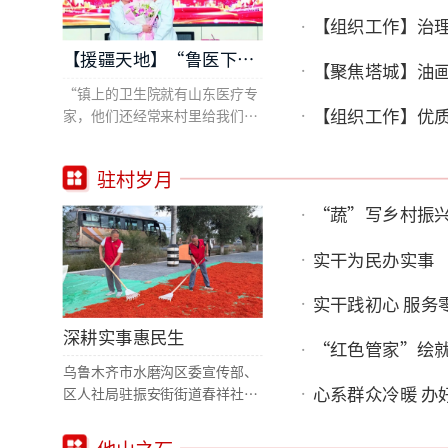
【组织工作】治理
【援疆天地】“鲁医下乡”守护群众健康
【聚焦塔城】油
“镇上的卫生院就有山东医疗专
【组织工作】优
家，他们还经常来村里给我们看
病，实在太方便了！”疏勒县锦
安镇台吐尔村村民古丽开拜尔·
驻村岁月
麦麦提依明感慨道。2023年以
来，山东省对口支援新疆工作指
“蔬”写乡村振
挥部（以下简称山东援疆指挥
部）聚焦基层医疗体系建设、基
实干为民办实事
础设施优化升级、医护人才培育
赋能三项重点任务，深入开
实干践初心 服务
展“鲁医下乡”行动，持续推动
受援地医疗卫生服务水平提质增
深耕实事惠民生
“红色管家”绘
效。
乌鲁木齐市水磨沟区委宣传部、
心系群众冷暖 办
区人社局驻振安街街道春祥社区
工作队在水磨河观景带安装路
灯，美化河道沿线风貌，方便居
他山之石