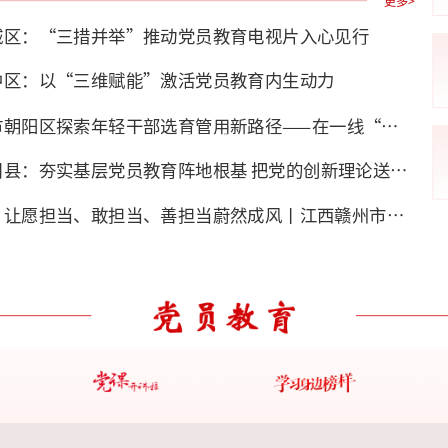
城区：“三措并举”推动党员教育电视片入心见行
中区：以“三维赋能”激活党员教育内生动力
前沿观察丨北京市朝阳区探索年轻干部选育管用新路径——在一线“实战”中淬炼成钢
河北省邯郸市曲周县：夯实基层党员教育阵地根基 把党的创新理论送到党员群众家门口
干部状态新观察·让愿担当、敢担当、善担当蔚然成风丨江西赣州市章贡区探索考核新机制，激励担当作为