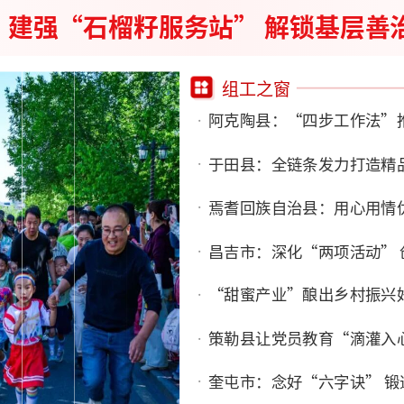
：建强“石榴籽服务站” 解锁基层善
组工之窗
阿克陶县：“四步工作法”
于田县：全链条发力打造精
焉耆回族自治县：用心用情
昌吉市：深化“两项活动”
“甜蜜产业”酿出乡村振兴
策勒县让党员教育“滴灌入
奎屯市：念好“六字诀” 