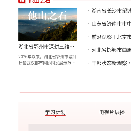
民夜间出行。
湖南省长沙市望
山东省济南市市
湖北省鄂州市深耕三维教学体系抓实党员教育
2026年以来，湖北省鄂州市紧扣
建设武汉都市圈协同发展示范
区、打造国际航空货运枢纽中心
任务，锚定“铸思想、融同城、
兴空港”工作主线，创新构
建“沉浸学、引领学、精准
学”三维党员教育体系，统筹盘
活本土红色资源、先进典型资
源、产业实践资源，持续优化党
员教育培训供给，切实把理论学
习成果转化为推动武鄂同城一体
化发展、全面推进乡村振兴、深