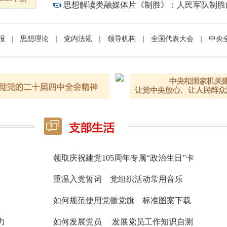
思想解读类融媒体片《制胜》：人民军队制胜
报
｜
思想理论
｜
党内法规
｜
领导机构
｜
全国代表大会
｜
中央
领取庆祝建党105周年专属“政治生日”卡
重温入党誓词
党组织活动常用音乐
如何规范使用党徽党旗
标准图案下载
力
如何发展党员
发展党员工作知识自测