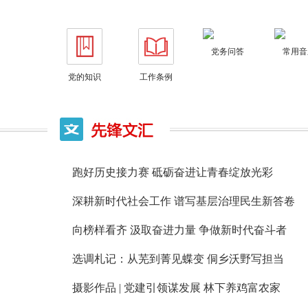
党务问答
常用音
党的知识
工作条例
跑好历史接力赛 砥砺奋进让青春绽放光彩
深耕新时代社会工作 谱写基层治理民生新答卷
向榜样看齐 汲取奋进力量 争做新时代奋斗者
选调札记：从芜到菁见蝶变 侗乡沃野写担当
摄影作品 |
党建引领谋发展 林下养鸡富农家