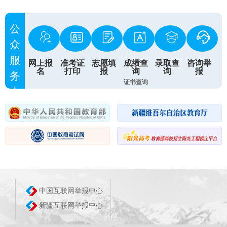
公
众
服
网上报
准考证
志愿填
成绩查
录取查
咨询举
名
打印
报
询
询
报
务
证书查询
大
厅
中国互联网举报中心
新疆互联网举报中心