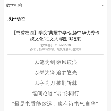
教学机构
系部动态
【书香校园】学院“典耀中华·弘扬中华优秀传
统文化”征文大赛圆满结束
发布时间：2024-04-30
作者：经济与管理、现代服务系 撒环环
以笔为剑
乘风破浪
以墨为锋
追梦逐光
以字为刃
披荆斩棘
笔间论道
“语”你同行
“最是书香能致远，腹有诗书气自华”。