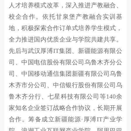
人才培养模式改革，深入推进产教融合、
校企合作。
依托
甘泉堡产教融合实训基
地
，
积极探索合作订单式培养学生
模式
，
全力推进
国内优质
企业与学院共建共享
。
先后与武汉厚溥
IT
集团、
新疆能源有限公
司
、
中国电信股份有限公司乌鲁木齐分公
司、中国移动通信集团新疆有限公司乌鲁
木齐市分公司
、
中信银行股份有限公司乌
鲁木齐分行、
七星科技有限公司
等
140余
家
知名企业
签订战略合作协议
，
长期开展
合作
。
筹备成立
新疆能源
·
厚溥
IT产业学
院、
浪潮工业互联网产业学院、阿里巴巴