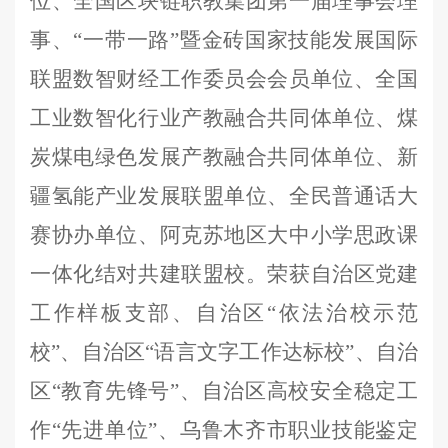
位
、
全国区块链职教集团第一届理事会理
事
、
“一带一路”暨金砖国家技能发展国际
联盟数智财经工作委员会会员单位
、
全国
工业数智化行业产教融合共同体单位
、
煤
炭煤电绿色发展产教融合共同体单位
、
新
疆氢能产业发展联盟单位
、
全民普通话大
赛协办单位
、
阿克苏地区大中小学思政课
一体化结对共建联盟校
。
荣获
自治区党建
工作样板支部
、自治区
“依法治校示范
校”、自治区“语言文字工作达标校”、自治
区“教育先锋号”、
自治区高校安全稳定工
作
“先进单位”
、
乌鲁木齐市职业技能鉴定