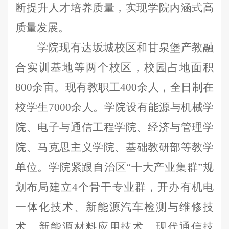
断提升人才培养质量，实现学院
内涵式
高
质量发展。
学院现有达坂城校区和甘泉堡产教融
合实训基地等两个校区，校园占地面积
800余亩。现有教职工400余人，全日制在
校学生7000余人。
学院设有
能源与机械学
院
、
电子与通信工程学院
、
经济与管理学
院
、
马克思主义
学院
、基础教研部
等
教学
单位。学院紧跟自治区
“十大产业集群”规
划布局建立
4个骨干专业群，
开办有机电
一体化技术、新能源汽车检测与维修技
术
、新能源材料应用技术、
现代通信技