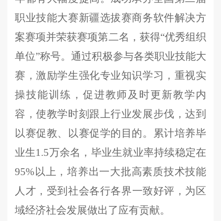
职业技能大赛新疆选拔赛商务软件解决方
案赛项
并荣获赛项第二名
，获得
“优秀组织
单位”称号。通过积极参与各类职业技能大
赛，激励学生强化专业知识学习，重视实
操技能训练，促进教师及时更新教学内
容，使教学时刻跟上行业发展步伐，达到
以赛促教、以赛促学的目的。
累计培养毕
业生
1.5万余名，
毕业生就业率
持续
稳定在
95%以上，培养
出
一大批高素质技术技能
人才，受到社会
各行
各界
一致
好评，为
区
域经济
社会发展做出了
应有
贡献。