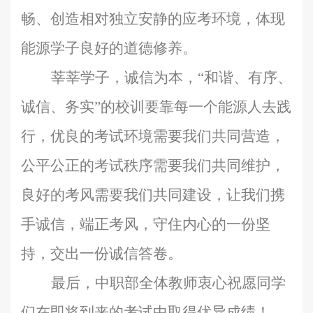
畅、创造相对独立安静的应考环境，体现
能源
学子良好的道德修养。
莘莘学子，诚信为本，
“和谐、有序、
诚信、务实”的校训要靠每一个能源人去践
行，优良的考试环境需要我们共同营造，
公平公正的考试秩序需要我们共同维护，
良好的考风需要我们共同建设，让我们携
手诚信，端正考风，守住内心的一份坚
持，交出一份诚信答卷。
最后，
中职部全体教师
衷心祝愿同学
们在即将到来的考试中取得优异成绩！