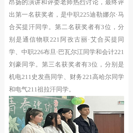
昂扬的演讲和评委老师热烈讨论，最终评
出第一名获奖者，是中职
225迪勒娜尔·马
合买提汗同学。第二名获奖者有3位，分
别是通信物联221阿孜古丽·艾合买提同
学、
中职
226
布旦
·巴瓦尔江同学和会计221
刘豪同学。第三名获奖者有3位，分别是
机电
211史发燕
同学、财务
221高哈尔同学
和
电气
211祖拉汗同学。